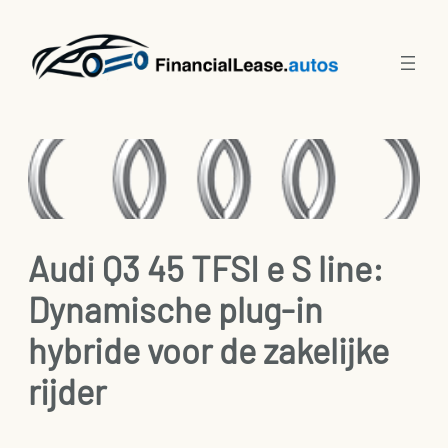
Ga
naar
de
inhoud
Audi Q3 45 TFSI e S line:
Dynamische plug-in
hybride voor de zakelijke
rijder